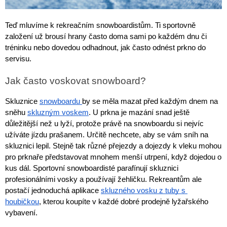
Teď mluvíme k rekreačním snowboardistům. Ti sportovně 
založení už brousí hrany často doma sami po každém dnu či 
tréninku nebo dovedou odhadnout, jak často odnést prkno do 
servisu.
Jak často voskovat snowboard?
Skluznice 
snowboardu 
by se měla mazat před každým dnem na 
sněhu 
skluzným voskem
. U prkna je mazání snad ještě 
důležitější než u lyží, protože právě na snowboardu si nejvíc 
užíváte jízdu prašanem. Určitě nechcete, aby se vám sníh na 
skluznici lepil. Stejně tak různé přejezdy a dojezdy k vleku mohou 
pro prknaře představovat mnohem menší utrpení, když dojedou o 
kus dál. Sportovní snowboardisté parafínují skluznici 
profesionálními vosky a používají žehličku. Rekreantům ale 
postačí jednoduchá aplikace 
skluzného vosku z tuby s 
houbičkou
, kterou koupíte v každé dobré prodejně lyžařského 
vybavení.