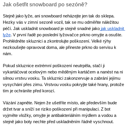
Jak ošetřit snowboard po sezóně?
Stejně jako lyže, ani snowboard neházejte jen tak do sklepa. 
Hezky vás v zimní sezoně vozil, tak se mu odměňte náležitou 
péčí. Jak uskladnit snowboard je stejně snadné jako
 jak uskladnit 
lyže
. V první řadě po poslední lyžovačce prkno omyjte a osušte. 
Prohlédněte skluznici a zkontrolujte poškození. Velké rýhy 
nezkoušejte opravovat doma, ale přineste prkno do servisu k 
nám.
Pokud skluznice extrémní poškození neutrpěla, stačí ji 
vykartáčovat ocelovým nebo měděným kartáčem a nanést na ni 
silnou vrstvu vosku. Ta skluznici zakonzervuje a zabrání jejímu 
vysychání přes zimu. Vrstvou vosku pokryjte také hrany, protože 
tím je ochráníte před korozí.
Vázání zapněte. Nejen že ušetříte místo, ale především bude 
držet tvar a sníží se riziko poškození při manipulaci. Z bot 
vyjměte vložky, omyjte je antibakteriálním mýdlem a vodou a 
stejně jako boty nechte před uskladněním řádně vyschnout.