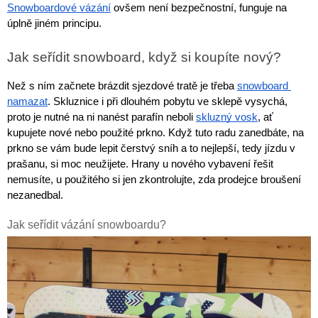
In-line brusle
Letní doplňky
léto
zima
krátkodobé i dlouhodobé půjčení kol
. Akce platí
po celé
Snowboardové vázání
 ovšem není bezpečnostní, funguje na 
Příslušenství
Trička
léto
– rezervujte si své kolo ještě dnes a vydejte se objevovat
Silniční kola
úplně jiném principu.
Skialpy
Slackline
Autostany
nové trasy. Při rezervaci zadejte slevový kód
PRAZDNINY30
Paddleboardy
Kola
Kola
Lyže
Zimního vybavení
Kajaky
Snowboardy
Kola
Zima
Láhve
Jak seřídit snowboard, když si koupíte nový?
Vesty
Cyklosedačky
Běžky
Skialpy
In-line brusle
Mikiny a bundy
Střešní boxy
Zjistit více
Odrážedla
Výprodej
Dřevěné hry
Lyžování
Autostany
Střešní boxy
Než s ním začnete brázdit sjezdové tratě je třeba 
snowboard 
Hole
Zimní vybavení
namazat
. Skluznice i při dlouhém pobytu ve sklepě vysychá, 
Oblečení
Zimní vybavení
Nákrčníky
proto je nutné na ni nanést parafín neboli 
skluzný vosk
, ať 
Helmy
Skejty a koloběžky
Běžecké lyžování
Sjezdové lyže
kupujete nové nebo použité prkno. Když tuto radu zanedbáte, na 
Batohy a tašky
prkno se vám bude lepit čerstvý sníh a to nejlepší, tedy jízdu v 
Boty
Trika
prašanu, si moc neužijete. Hrany u nového vybavení řešit 
Doplňky na kolo
Frisbee a jiné
Snowboarding
Lyžařské boty
Běžky
nemusíte, u použitého si jen zkontrolujte, zda prodejce broušení 
Pásky
nezanedbal.
Neopreny
Cyklistické oblečení
Táhla
Kolečkové, inline bruslení
Jak seřídit vázání snowboardu?
Skialpinismus
Lyžařské helmy
Boty na běžky
Snowboardové boty
Sluneční brýle
Sedačky na kolo a řidítka
Košíky a lahve
Bundy
Powerbanky a solární panely
Doplňky
Lyžařské brýle
Hole na běžky
Snowboardy
Skialpové lyže
Potápění
Tachometry
Dresy