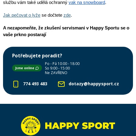
službu vám také udělá ochranný 
vak na snowboard
.
Jak pečovat o lyže
 se dočtete 
zde
.
A nezapomeňte, že zkušení servismani v Happy Sportu se o 
vaše prkno postarají
Potřebujete poradit?
Po - Pá 10:00 - 18:00
So 9:00 - 15:00
Jsme online
Ne ZAVŘENO
774 493 483
dotazy@happysport.cz