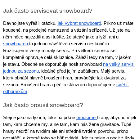
Jak často servisovat snowboard?
Rukavice na kolo
Dávno jste vyřešili otázku, 
jak vybrat snowboard
. Prkno už máte 
koupené, na prodejně namazané a vázání seřízené. Už jste na 
něm něco najezdili a asi tušíte, že stejně jako u lyží, ani u 
snowboardu 
to jednou návštěvou servisu neskončilo. 
Rozlišujeme velký a malý servis. Při velkém servisu se 
kompletně opravuje celá skluznice. Záleží tedy na tom, v jakém 
je stavu. Obecně se doporučuje nosit snowboard 
na velký servis 
jednou za sezonu
, ideálně před jejím začátkem. Malý servis, 
který obnáší hlavně broušení hran, provádějte tak dvakrát za 
sezonu. Broušení hran a péči o skluznici doporučujeme 
svěřit 
odborníkům
.
Jak často brousit snowboard?
Stejně jako na lyžích, také na prkně 
brousíme 
hrany, abychom jeli 
tam, kam chceme my, a ne tam, kam nás žene gravitace. Tupé 
hrany nedrží na tvrdém ale ani středně tvrdém povrchu, prkno 
nezatáčí, a kromě toho se hůř ovládá. Jde tu nejen o pocit z jízdy 