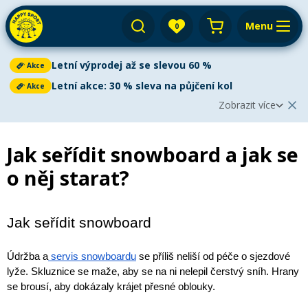
Menu
0
Váš košík je prázdný
Letní výprodej až se slevou 60 %
Akce
Výprodej
Přihlásit
Letní akce: 30 % sleva na půjčení kol
Akce
Zobrazit více
E-shop
Aktuální oznámení
Zobrazit méně
2
Půjčovna
Jak seřídit snowboard a jak se
Cyklistika
Letní výprodej až se slevou 60 %
Akce
o něj starat?
Servis
Paddleboardy
Letní výprodej
je v plném proudu!
Ušetřete až 60 %
na
Paddleboarding
Dětská kola
paddleboardech, kajacích, kanoích i dětských kolech. V
Výkup
Kola
nabídce najdete
nové i bazarové
vybavení za skvělé ceny.
Kajaky
Kajaky a kanoe
Akce platí do vyprodání zásob.
Jak seřídit snowboard
Paddleboard
Blog
Kola
Lyže
Horská kola
Kola
Venkovní aktivity
Zjistit více
Prodejny a kontakt
Údržba a
 servis snowboardu
 se příliš neliší od péče o sjezdové 
Zimního vybavení
Snowboardy
Pádla
lyže. Skluznice se maže, aby se na ni nelepil čerstvý sníh. Hrany 
Cyklosedačky
Letní oblečení
Elektrokola
Letní akce: 30 % sleva na půjčení kol
se brousí, aby dokázaly krájet přesné oblouky.
Akce
Autostany
Přepnout na zimní sezónu
Vyrazte na kolo se slevou 30 %!
Využijte naši letní akci na
Běžky