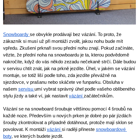
Mazání a čištění
Páteřáky
Zabezpečení
Ostatní
Snowboardy 
se obvykle prodávají bez vázání. To proto, že 
zákazník si musí už při montáži zvolit, jakou nohu bude mít 
vpředu. Zkušení prknaři svou přední nohu znají. Pokud začínáte, 
Brašny, košíky a nosiče
Vložky do bot
vězte, že přední noha na snowboardu je ta, kterou podvědomě 
nakročíte, když do vás někdo zezadu nečekaně strčí. Dále budou 
v servisu chtít znát, jak na prkně jezdíte. Úhel, v jakém se vázání 
Pumpičky a pumpy
Náhradní díly
montuje, se totiž liší podle toho, zda jezdíte převážně na 
sjezdovce, v prašanu nebo skáčete ve funparku. Obsluha v 
našem 
servisu 
umí vybrat správný úhel podle vašeho oblíbeného 
Nářadí pro kola
Boby a kluzáky
stylu jízdy a také ví, jak nastavit 
vázání 
začátečníkům.
Vázání se na snowboard šroubuje většinou pomocí 4 šroubů na 
Blatníky
každé noze. Především u nových prken je dobré po pár jízdách 
šrouby zkontrolovat a případně dotáhnout, protože mají sklon se 
povolovat. K montáži 
vázání 
si raději přineste 
snowboardové 
Řetězy
boty
, ve kterých budete jezdit.