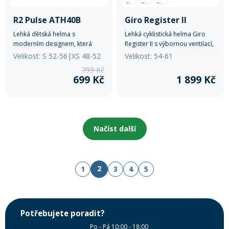
R2 Pulse ATH40B
Giro Register ll
Lehká dětská helma s
Lehká cyklistická helma Giro
moderním designem, která
Register II s výbornou ventilací,
nabízí vysokou úroveň ochrany
snadným nastavením velikosti
Velikost: S 52-56|XS 48-52
Velikost: 54-61
a pohodlí při každé jízdě.
a vysokým komfortem pro
799 Kč
každodenní jízdu.
699 Kč
1 899 Kč
Načíst další
2
1
3
4
5
Potřebujete poradit?
Po - Pá 10:00 - 18:00