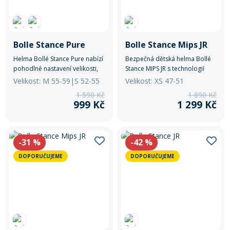
Rukavice na kolo
Bolle Stance Pure
Bolle Stance Mips JR
Helma Bollé Stance Pure nabízí
Bezpečná dětská helma Bollé
pohodlné nastavení velikosti,
Stance MIPS JR s technologií
reflexní prvky pro lepší
MIPS®, LED světlem a snadným
Velikost: M 55-59|S 52-55
Velikost: XS 47-51
viditelnost a síťku proti hmyzu
nastavením velikosti. Ideální
1 590 Kč
1 890 Kč
pro vyšší komfort při jízdě.
pro každodenní jízdu i delší
999 Kč
1 299 Kč
výlety.
-31
%
-42
%
DOPORUČUJEME
DOPORUČUJEME