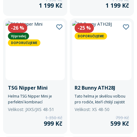
1 199 Kč
1 199 Kč
-26
%
-25
%
Výprodej
DOPORUČUJEME
DOPORUČUJEME
TSG Nipper Mini
R2 Bunny ATH28J
Helma TSG Nipper Mini je
Tato helma je skvělou volbou
perfektní kombinací
pro rodiče, kteří chtějí zajistit
bezpečnosti, komfortu a stylu.
svým dětem maximální
Velikost: JXXS/JXS 48-51
Velikost: XS 48-50
bezpečnost a pohodlí během
1 350 Kč
799 Kč
jízdy na kole a jiných
999 Kč
599 Kč
sportovních aktivitách.