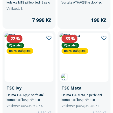
kolekce MTB přileb. Jedná se o
Vorteks ATHA03B je dobíjecí
integrální přilbu s certifikací
LED světlo pro helmy R2 Vortex
Velikost: L
pro downhill a ebike. Díky
s výkonem až 450 lm, třemi
kombinaci technologií
režimy blikání a odolností IPX5.
7 999 Kč
199 Kč
Koroyd® a MIPS® poskytuje
Mainline vynikající ochranu
hlavy.
-22
%
-33
%
Výprodej
Výprodej
DOPORUČUJEME
DOPORUČUJEME
TSG Ivy
TSG Meta
Helma TSG Ivy je perfektní
Helma TSG Meta je perfektní
kombinací bezpečnosti,
kombinací bezpečnosti,
komfortu a stylu.
komfortu a stylu.
Velikost: XXS/XS 52-54
Velikost: JXXS/JXS 48-51
1 550 Kč
1 790 Kč