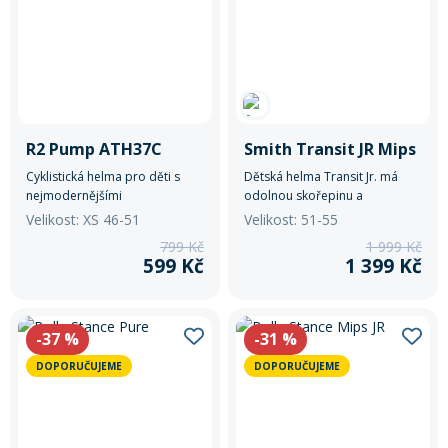
Mazání a čištění
64
Páteřáky
65
Zabezpečení
Ostatní
R2 Pump ATH37C
Smith Transit JR Mips
Brašny, košíky a nosiče
Vložky do bot
Cyklistická helma pro děti s
Dětská helma Transit Jr. má
nejmodernějšími
odolnou skořepinu a
technologiemi pro maximální
konstrukci z EPS pěny doplňuje
Velikost: XS 46-51
Velikost: 51-55
Pumpičky a pumpy
bezpečnost.
technologie MIPS.
Náhradní díly
799 Kč
1 999 Kč
599 Kč
1 399 Kč
Nářadí pro kola
Boby a kluzáky
-37
%
-31
%
Blatníky
DOPORUČUJEME
DOPORUČUJEME
Řetězy