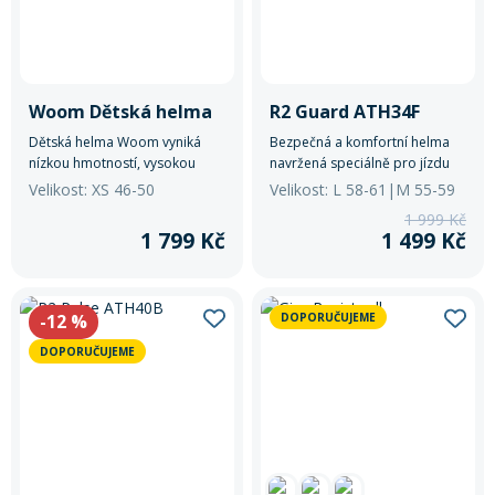
Woom Dětská helma
R2 Guard ATH34F
Dětská helma Woom vyniká
Bezpečná a komfortní helma
nízkou hmotností, vysokou
navržená speciálně pro jízdu
úrovní ochrany a pohodlným
na elektrokole.
Velikost: XS 46-50
Velikost: L 58-61|M 55-59
nastavením pro každodenní
1 999 Kč
bezpečnou jízdu.
1 799 Kč
1 499 Kč
-12
%
DOPORUČUJEME
DOPORUČUJEME