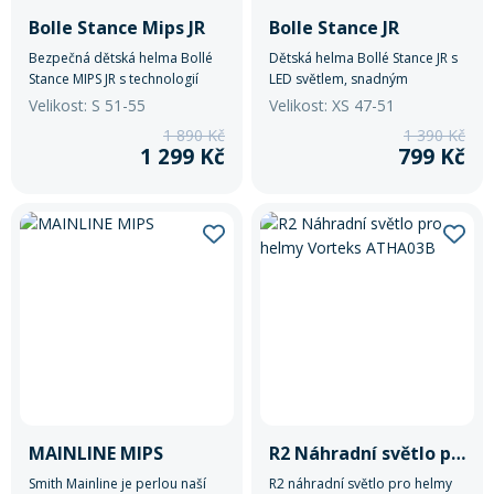
Bolle Stance Mips JR
Bolle Stance JR
Bezpečná dětská helma Bollé
Dětská helma Bollé Stance JR s
Stance MIPS JR s technologií
LED světlem, snadným
MIPS®, LED světlem a snadným
nastavením velikosti a dobrou
Velikost: S 51-55
Velikost: XS 47-51
nastavením velikosti. Ideální
ventilací pro bezpečnou a
1 890 Kč
1 390 Kč
pro každodenní jízdu i delší
pohodlnou jízdu.
1 299 Kč
799 Kč
výlety.
MAINLINE MIPS
R2 Náhradní světlo pro helmy Vorteks ATHA03B
Smith Mainline je perlou naší
R2 náhradní světlo pro helmy