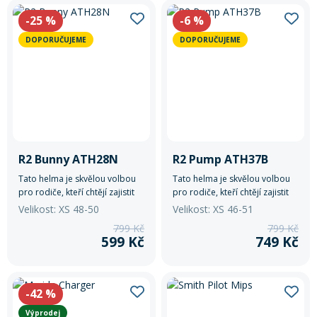
-25
%
-6
%
DOPORUČUJEME
DOPORUČUJEME
R2 Bunny ATH28N
R2 Pump ATH37B
Tato helma je skvělou volbou
Tato helma je skvělou volbou
pro rodiče, kteří chtějí zajistit
pro rodiče, kteří chtějí zajistit
svým dětem maximální
svým dětem maximální
Velikost: XS 48-50
Velikost: XS 46-51
bezpečnost a pohodlí během
bezpečnost a pohodlí během
799 Kč
799 Kč
jízdy na kole a jiných
jízdy na kole a jiných
599 Kč
749 Kč
sportovních aktivitách.
sportovních aktivitách.
-42
%
Výprodej