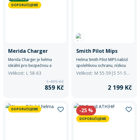
DOPORUČUJEME
Merida Charger
Smith Pilot Mips
Merida Charger je helma
Helma Smith Pilot MIPS nabízí
ideální pro bezpečnou a
spolehlivou ochranu, nízkou
komfortní jízdu na kole.
hmotnost a vysoký komfort při
Velikost: L 58-63
Velikost: M 55-59|S 51-55|YXS 48-52
každé jízdě. Díky moderní
1 499 Kč
konstrukci a účinné ventilaci je
859 Kč
2 199 Kč
ideální pro rekreační i
sportovní cyklistiku.
DOPORUČUJEME
-25
%
DOPORUČUJEME