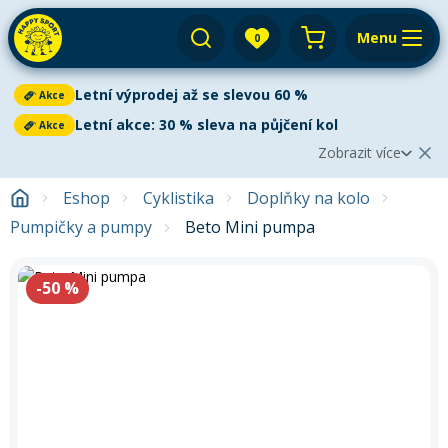
Menu
0
Váš košík je prázdný
Letní výprodej až se slevou 60 %
Akce
Výprodej
Přihlásit
Letní akce: 30 % sleva na půjčení kol
Akce
Zobrazit více
E-shop
Aktuální oznámení
Zobrazit méně
2
Eshop
Cyklistika
Doplňky na kolo
Půjčovna
Cyklistika
Pumpičky a pumpy
Beto Mini pumpa
Letní výprodej až se slevou 60 %
Akce
Servis
Paddleboardy
Letní výprodej
je v plném proudu!
Ušetřete až 60 %
na
Paddleboarding
Dětská kola
paddleboardech, kajacích, kanoích i dětských kolech. V
-50
%
Výkup
Kola
nabídce najdete
nové i bazarové
vybavení za skvělé ceny.
Kajaky
Kajaky a kanoe
Akce platí do vyprodání zásob.
Paddleboard
Blog
Kola
Lyže
Horská kola
Kola
Venkovní aktivity
Zjistit více
Prodejny a kontakt
Zimního vybavení
Snowboardy
Pádla
Cyklosedačky
Letní oblečení
Elektrokola
Letní akce: 30 % sleva na půjčení kol
Akce
Autostany
Přepnout na zimní sezónu
Vyrazte na kolo se slevou 30 %!
Využijte naši letní akci na
Běžky