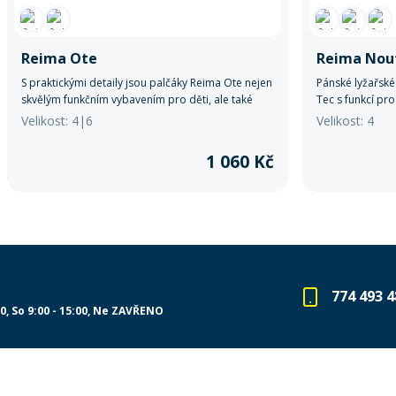
Reima Ote
Reima Nou
S praktickými detaily jsou palčáky Reima Ote nejen
Pánské lyžařské
skvělým funkčním vybavením pro děti, ale také
Tec s funkcí pr
radostným a stylovým doplňkem pro jejich zimní
větruodolnou o
Velikost: 4|6
Velikost: 4
dobrodružství.
komfortem. Spol
1 060 Kč
774 493 4
00
So 9:00 - 15:00
Ne ZAVŘENO