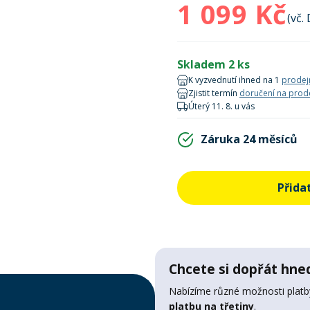
1 099 Kč
(vč.
Skladem 2 ks
K vyzvednutí ihned na 1
prodej
Zjistit termín
doručení na prod
Úterý 11. 8. u vás
Záruka 24 měsíců
Přida
Chcete si dopřát hned
Nabízíme různé možnosti platby
platbu na třetiny
.