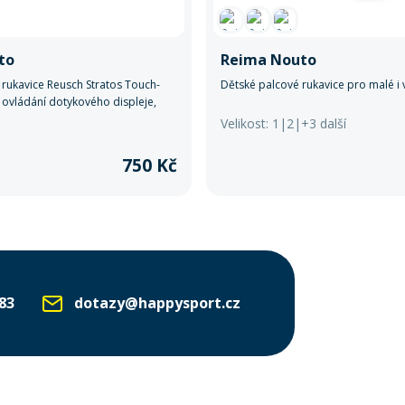
to
Reima Nouto
 rukavice Reusch Stratos Touch-
Dětské palcové rukavice pro malé i v
o ovládání dotykového displeje,
chranou a vysokým tepelným
Velikost: 1|2|+3 další
ehlivý parťák na sjezdovku!
750 Kč
83
dotazy@happysport.cz