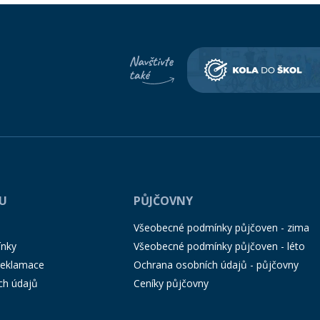
PU
PŮJČOVNY
Všeobecné podmínky půjčoven - zima
ínky
Všeobecné podmínky půjčoven - léto
 reklamace
Ochrana osobních údajů - půjčovny
ch údajů
Ceníky půjčovny