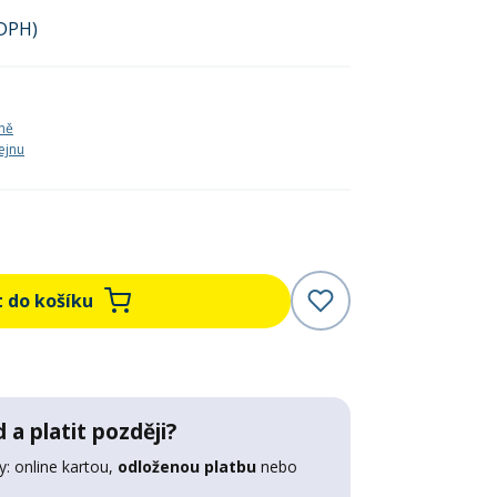
 DPH)
ně
ejnu
t do košíku
 a platit později?
: online kartou,
odloženou platbu
nebo