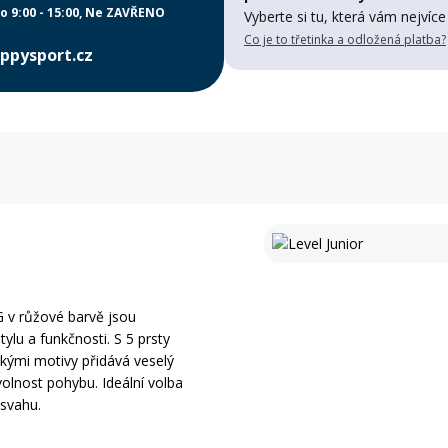
o 9:00 - 15:00
Ne ZAVŘENO
Vyberte si tu, která vám nejvíce
Co je to třetinka a odložená platba?
ppysport.cz
G v růžové barvě jsou
tylu a funkčnosti. S 5 prsty
skými motivy přidává veselý
volnost pohybu. Ideální volba
 svahu.