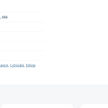
 bílá
kavice
,
Lyžování
,
Eshop