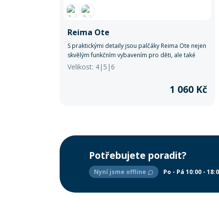
Reima Ote
S praktickými detaily jsou palčáky Reima Ote nejen
skvělým funkčním vybavením pro děti, ale také
radostným a stylovým doplňkem pro jejich zimní
Velikost: 4|5|6
dobrodružství.
1 060 Kč
Potřebujete poradit?
Nyní jsme offline
Po - Pá 10:00 - 18: