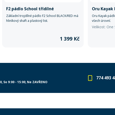
F2 pádlo School třídílné
Oru Kayak 
Základní trojdílné pádlo F2 School BLACK/RED má
Oru Kayak pádlo
hliníkový shaft a plastový list.
všech úrovní.
Velikost: One 
1 399 Kč
774 493 4
00
So 9:00 - 15:00
Ne ZAVŘENO