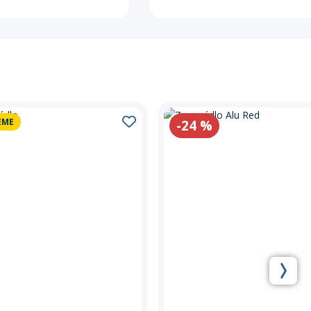
EME
-24
%