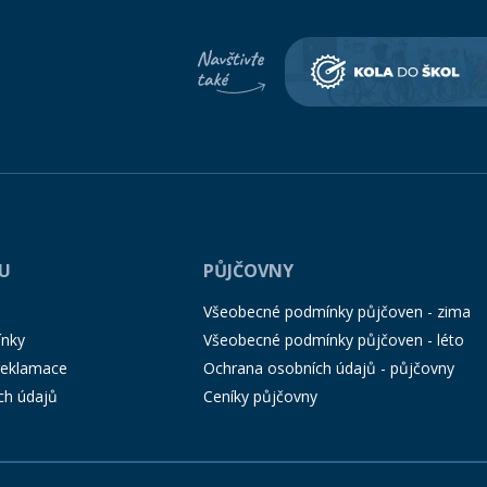
PU
PŮJČOVNY
Všeobecné podmínky půjčoven - zima
ínky
Všeobecné podmínky půjčoven - léto
 reklamace
Ochrana osobních údajů - půjčovny
ch údajů
Ceníky půjčovny