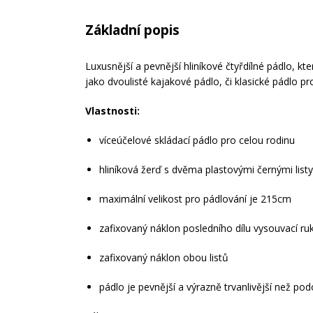
Základní popis
Luxusnější a pevnější hliníkové čtyřdílné pádlo, kt
jako dvoulisté kajakové pádlo, či klasické pádlo p
Vlastnosti:
víceúčelové skládací pádlo pro celou rodinu
hliníková žerď s dvěma plastovými černými listy
maximální velikost pro pádlování je 215cm
zafixovaný náklon posledního dílu vysouvací ruk
zafixovaný náklon obou listů
pádlo je pevnější a výrazně trvanlivější než po