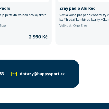
Pádlo
Zray pádlo Alu Red
 je perfektní volbou pro kajakáře
Skvělá volba pro paddleboardisty v
kteří hledají kombinaci kvality, výkon
Size
Velikost: One Size
2 990 Kč
83
dotazy@happysport.cz